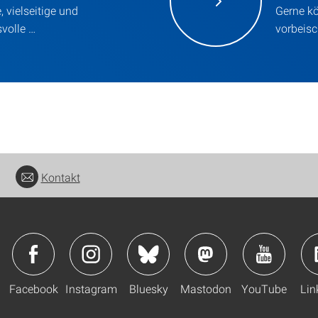
e, vielseitige und
Gerne kö
volle …
vorbeis
Kontakt
Facebook
Instagram
Bluesky
Mastodon
YouTube
Lin