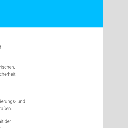
d
rischen,
herheit,
ierungs- und
raßen.
it der