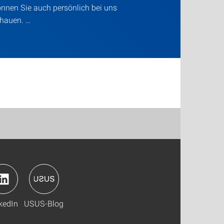
nnen Sie auch persönlich bei uns
chauen. …
kedIn
USUS-Blog