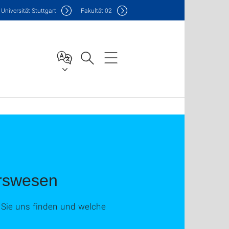
Uni
versität Stuttgart
F
akultät
02
hrswesen
o Sie uns finden und welche