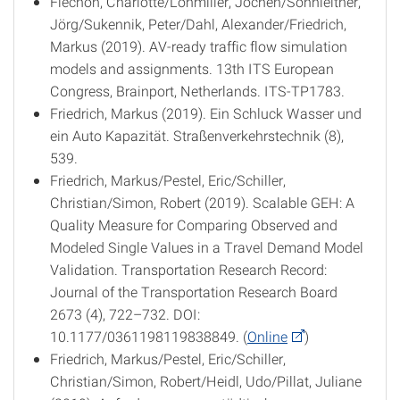
Fléchon, Charlotte/Lohmiller, Jochen/Sonnleitner,
Jörg/Sukennik, Peter/Dahl, Alexander/Friedrich,
Markus (2019). AV-ready traffic flow simulation
models and assignments. 13th ITS European
Congress, Brainport, Netherlands. ITS-TP1783.
Friedrich, Markus (2019). Ein Schluck Wasser und
ein Auto Kapazität. Straßenverkehrstechnik (8),
539.
Friedrich, Markus/Pestel, Eric/Schiller,
Christian/Simon, Robert (2019). Scalable GEH: A
Quality Measure for Comparing Observed and
Modeled Single Values in a Travel Demand Model
Validation. Transportation Research Record:
Journal of the Transportation Research Board
2673 (4), 722–732. DOI:
10.1177/0361198119838849. (
Online
)
Friedrich, Markus/Pestel, Eric/Schiller,
Christian/Simon, Robert/Heidl, Udo/Pillat, Juliane