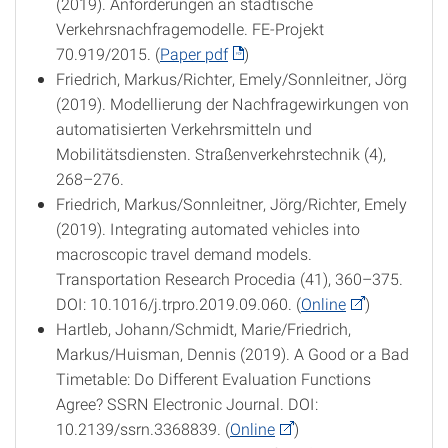
(2019). Anforderungen an städtische
Verkehrsnachfragemodelle. FE-Projekt
70.919/2015. (
Paper pdf
)
Friedrich, Markus/Richter, Emely/Sonnleitner, Jörg
(2019). Modellierung der Nachfragewirkungen von
automatisierten Verkehrsmitteln und
Mobilitätsdiensten. Straßenverkehrstechnik (4),
268–276.
Friedrich, Markus/Sonnleitner, Jörg/Richter, Emely
(2019). Integrating automated vehicles into
macroscopic travel demand models.
Transportation Research Procedia (41), 360–375.
DOI: 10.1016/j.trpro.2019.09.060. (
Online
)
Hartleb, Johann/Schmidt, Marie/Friedrich,
Markus/Huisman, Dennis (2019). A Good or a Bad
Timetable: Do Different Evaluation Functions
Agree? SSRN Electronic Journal. DOI:
10.2139/ssrn.3368839. (
Online
)