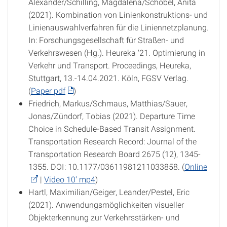
Alexander/Schilling, Magdalena/Schöbel, Anita
(2021). Kombination von Linienkonstruktions- und
Linienauswahlverfahren für die Liniennetzplanung.
In: Forschungsgesellschaft für Straßen- und
Verkehrswesen (Hg.). Heureka '21. Optimierung in
Verkehr und Transport. Proceedings, Heureka,
Stuttgart, 13.-14.04.2021. Köln, FGSV Verlag.
(
Paper pdf
)
Friedrich, Markus/Schmaus, Matthias/Sauer,
Jonas/Zündorf, Tobias (2021). Departure Time
Choice in Schedule-Based Transit Assignment.
Transportation Research Record: Journal of the
Transportation Research Board 2675 (12), 1345-
1355. DOI: 10.1177/03611981211033858. (
Online
|
Video 10' mp4
)
Hartl, Maximilian/Geiger, Leander/Pestel, Eric
(2021). Anwendungsmöglichkeiten visueller
Objekterkennung zur Verkehrsstärken- und