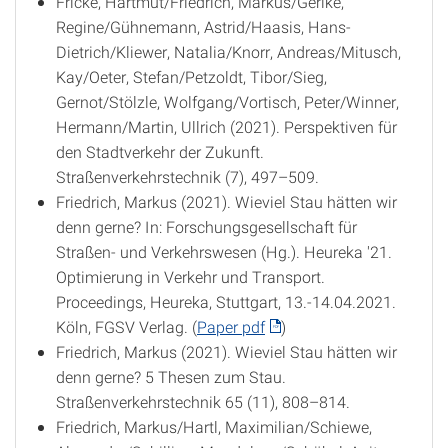
Fricke, Hartmut/Friedrich, Markus/Gerike,
Regine/Gühnemann, Astrid/Haasis, Hans-
Dietrich/Kliewer, Natalia/Knorr, Andreas/Mitusch,
Kay/Oeter, Stefan/Petzoldt, Tibor/Sieg,
Gernot/Stölzle, Wolfgang/Vortisch, Peter/Winner,
Hermann/Martin, Ullrich (2021). Perspektiven für
den Stadtverkehr der Zukunft.
Straßenverkehrstechnik (7), 497–509.
Friedrich, Markus (2021). Wieviel Stau hätten wir
denn gerne? In: Forschungsgesellschaft für
Straßen- und Verkehrswesen (Hg.). Heureka '21.
Optimierung in Verkehr und Transport.
Proceedings, Heureka, Stuttgart, 13.-14.04.2021.
Köln, FGSV Verlag. (
Paper pdf
)
Friedrich, Markus (2021). Wieviel Stau hätten wir
denn gerne? 5 Thesen zum Stau.
Straßenverkehrstechnik 65 (11), 808–814.
Friedrich, Markus/Hartl, Maximilian/Schiewe,